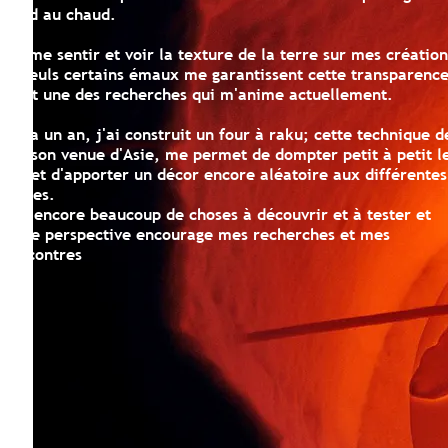
d au chaud.
me sentir et voir la texture de la terre sur mes créations,
euls certains émaux me garantissent cette transparence.
st une des recherches qui m'anime actuellement.
 a un an, j'ai construit un four à raku; cette technique de
son venue d'Asie, me permet de dompter petit à petit le
et d'apporter un décor encore aléatoire aux différentes
es.
 encore beaucoup de choses à découvrir et à tester et
te perspective encourage mes recherches et mes
contres