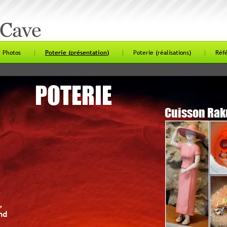
ave
os
Poterie (présentation)
Poterie (réalisations)
Référence
POTERIE
Cuisson Raku