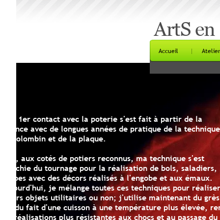
ArtS en C
Accueil
Atelier Phot
1er contact avec la poterie s'est fait à partir de la
nce avec de longues années de pratique de la technique
olombin et de la plaque.
, aux cotés de potiers reconnus, ma technique s'est
chie du tournage pour la réalisation de bols, saladiers,
es avec des décors réalisés à l'engobe et aux émaux.
urd'hui, je mélange toutes ces techniques pour réaliser
rs objets utilitaires ou non; j'utilise maintenant du grès,
du fait d'une cuisson à une température plus élevée, rend
réalisations plus résistantes aux chocs et au passage du