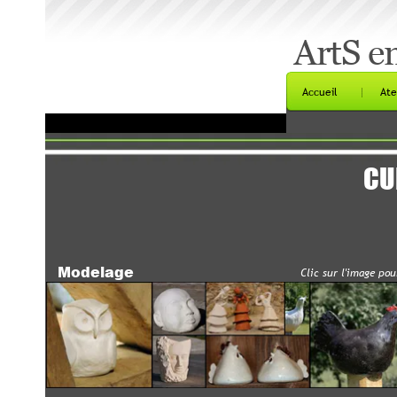
ArtS en C
Accueil
Atelier Phot
CUISS
Modelage
Clic
sur l'image pour agrandir