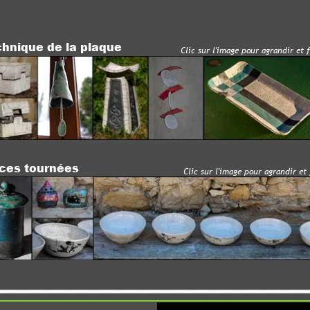
e de la plaque
Clic
sur l'image pour agrandir et fair
e défi
ournées
Clic
sur l'image pour agrandir et fair
e défi