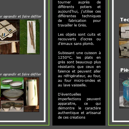
tourner auprès de
différents potiers et
a
ujourd'hui, j'utilise ces
r et fair
e défiler
différentes techniques
Techniqu
de fabrication pour
travailler le Grès.
Les objets sont cuits et
recouverts d'ocres ou
d'émaux sans plomb.
Subissant une cuisson à
1250°C, les plats en
grès sont beaucoup plus
résistants que ceux en
Pièces t
faïence et peuvent aller
r et fair
e défiler
au réfrigérateur, au four,
au four micro-ondes et
au lave vaisselle.
D'éventuelles
imperfections peuvent
apparaïtre, ce qui
démontre le caractère
authentique et artisanal
de ces créations