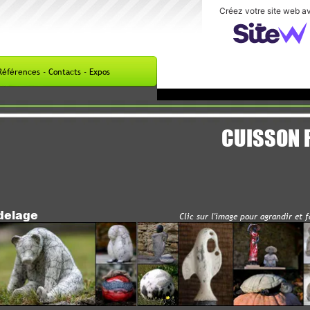
Créez votre site web avec
s - Contacts - Expos
CUISSON RAK
e
Clic
sur l'image pour agrandir et fair
e défil