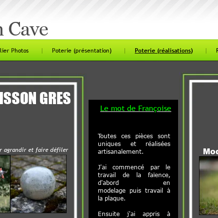
ave
os
Poterie (présentation)
Poterie (réalisations)
Référence
ON GRES
Le mot de Françoise
Toutes ces pièces sont
uniques et réalisées
 et fair
e défiler
Modelag
artisanalement.
J'ai commencé par le
travail de la faïence,
d'abord en
modelage puis travail à
la plaque.
Ensuite j'ai appr
is à